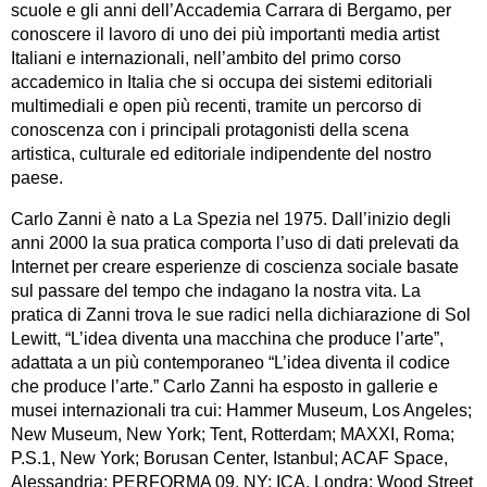
scuole e gli anni dell’Accademia Carrara di Bergamo, per
conoscere il lavoro di uno dei più importanti media artist
Italiani e internazionali, nell’ambito del primo corso
accademico in Italia che si occupa dei sistemi editoriali
multimediali e open più recenti, tramite un percorso di
conoscenza con i principali protagonisti della scena
artistica, culturale ed editoriale indipendente del nostro
paese.
Carlo Zanni è nato a La Spezia nel 1975. Dall’inizio degli
anni 2000 la sua pratica comporta l’uso di dati prelevati da
Internet per creare esperienze di coscienza sociale basate
sul passare del tempo che indagano la nostra vita. La
pratica di Zanni trova le sue radici nella dichiarazione di Sol
Lewitt, “L’idea diventa una macchina che produce l’arte”,
adattata a un più contemporaneo “L’idea diventa il codice
che produce l’arte.” Carlo Zanni ha esposto in gallerie e
musei internazionali tra cui: Hammer Museum, Los Angeles;
New Museum, New York; Tent, Rotterdam; MAXXI, Roma;
P.S.1, New York; Borusan Center, Istanbul; ACAF Space,
Alessandria; PERFORMA 09, NY; ICA, Londra; Wood Street