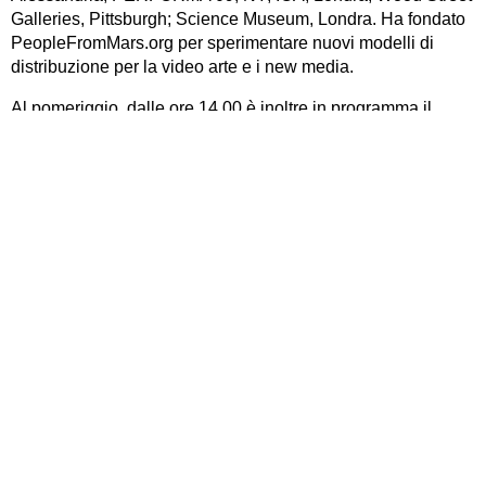
Galleries, Pittsburgh; Science Museum, Londra. Ha fondato
PeopleFromMars.org per sperimentare nuovi modelli di
distribuzione per la video arte e i new media.
Al pomeriggio, dalle ore 14.00 è inoltre in programma il
laboratorio di Open Publishing (In Design, Epub) condotto
da Camillo Frigeni. Figlio di tipografi. Amante della stampa e
di tutto ciò che viene prodotto da un semplice vettore.
Camillo Frigeni è un giovane designer che cerca attraverso
la comunicazione visuale di dare continuità alla tradizione
inserendola nel contesto tecnologico odierno. Minimalista e
Fronzoniano credente.
EDITORIA
SEMINARIO