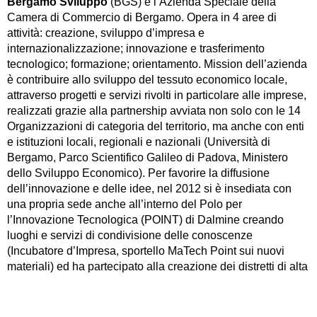
Bergamo Sviluppo
(BGS) è l’Azienda Speciale della
Camera di Commercio di Bergamo. Opera in 4 aree di
attività: creazione, sviluppo d’impresa e
internazionalizzazione; innovazione e trasferimento
tecnologico; formazione; orientamento. Mission dell’azienda
è contribuire allo sviluppo del tessuto economico locale,
attraverso progetti e servizi rivolti in particolare alle imprese,
realizzati grazie alla partnership avviata non solo con le 14
Organizzazioni di categoria del territorio, ma anche con enti
e istituzioni locali, regionali e nazionali (Università di
Bergamo, Parco Scientifico Galileo di Padova, Ministero
dello Sviluppo Economico). Per favorire la diffusione
dell’innovazione e delle idee, nel 2012 si è insediata con
una propria sede anche all’interno del Polo per
l’Innovazione Tecnologica (POINT) di Dalmine creando
luoghi e servizi di condivisione delle conoscenze
(Incubatore d’Impresa, sportello MaTech Point sui nuovi
materiali) ed ha partecipato alla creazione dei distretti di alta
tecnologia (cluster) regionali.
www.bergamosviluppo.it
– bergamosviluppo@bg.camcom.it
–
point@bg.camcom.it