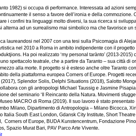
anto 1982) si occupa di performance. Interessata ad azioni semp
ntinuamente il senso a favore dell’ironia e della commozione. 
re i confini tra linguaggi molto diversi, la sua ricerca si sviluppa 
mo si alterna ad un surrealismo mai simbolico ma che favorisce un
ica laureandosi nel 2007 con una tesi sulla Psicomagia di Ale
 artistica nel 2010 a Roma in ambito indipendente con il progetto
duktjions. Ha poi realizzato ‘my personal tarànto’ (2013-2015
uno spettacolo teatrale, che a partire da Taranto – sua città di o
in mezzo alla morte. Il progetto si è esteso anche oltre Taranto c
mbito della piattaforma europea Corners of Europe. Progetti rece
n (2017), Splendor Solis, Delphi Situations (2018), Salotto Mong
ollabora con gli antropologi Michael Taussig e Jasmine Pisapia
ione del seminario ‘Il Reincanto della Natura. Movimenti sfugge
 Museo MACRO di Roma (2019). Il suo lavoro è stato presentato e
mbo Milano, Dipartimento di Antropologia – Milano Bicocca, Xi
 Italia South East London, Gdansk City Institute, Short Theatre 
l, Corners of Europe, BUDA Kunstencentrum, Fondazione Pino Pa
ps, Spazio Murat Bari, PAV Parco Arte Vivente.
t