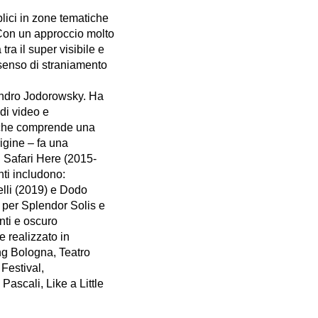
lici in zone tematiche
Con un approccio molto
tra il super visibile e
 senso di straniamento
jandro Jodorowsky. Ha
 di video e
) che comprende una
rigine – fa una
on Safari Here (2015-
nti includono:
elli (2019) e Dodo
 per Splendor Solis e
nti e oscuro
 realizzato in
ng Bologna, Teatro
Festival,
scali, Like a Little