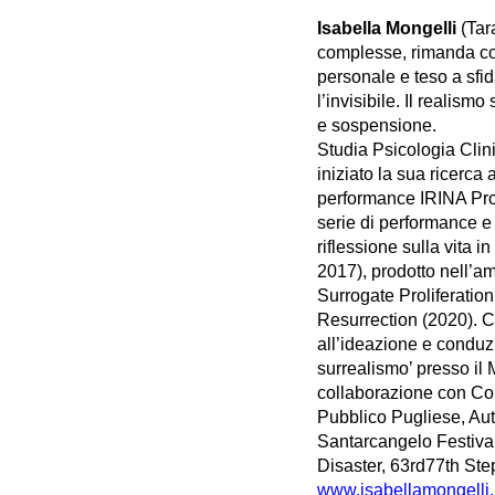
Isabella Mongelli
(Tar
complesse, rimanda co
personale e teso a sfida
l’invisibile. Il realis
e sospensione.
Studia Psicologia Clin
iniziato la sua ricerca
performance IRINA Pro
serie di performance e 
riflessione sulla vita 
2017), prodotto nell’a
Surrogate Proliferatio
Resurrection (2020). C
all’ideazione e conduz
surrealismo’ presso il
collaborazione con Co
Pubblico Pugliese, Auto
Santarcangelo Festiva
Disaster, 63rd77th Ste
www.isabellamongelli.i