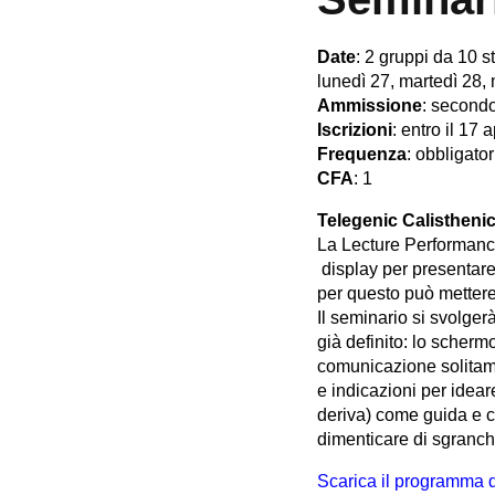
Date
: 2 gruppi da 10 s
lunedì 27, martedì 28, 
Ammissione
: secondo
Iscrizioni
: entro il 17 
Frequenza
: obbligatori
CFA
: 1
Telegenic Calistheni
La Lecture Performance
display per presentare 
per questo può mettere 
Il seminario si svolgerà
già definito: lo scherm
comunicazione solitame
e indicazioni per idea
deriva) come guida e co
dimenticare di sgranchi
Scarica il programma 