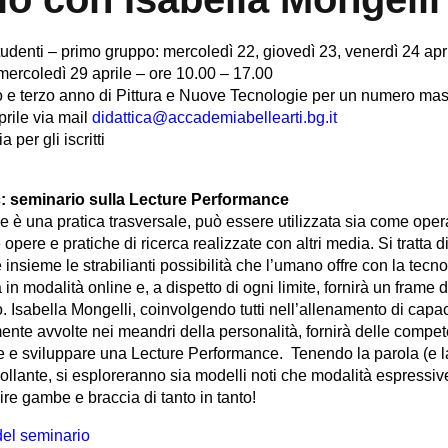
tudenti – primo gruppo: mercoledì 22, giovedì 23, venerdì 24 apr
mercoledì 29 aprile – ore 10.00 – 17.00
 e terzo anno di Pittura e Nuove Tecnologie per un numero massi
aprile via mail
didattica@accademiabellearti.bg.it
a per gli iscritti
c: seminario sulla Lecture Performance
 è una pratica trasversale, può essere utilizzata sia come ope
opere e pratiche di ricerca realizzate con altri media. Si tratta
insieme le strabilianti possibilità che l’umano offre con la tecno
 in modalità online e, a dispetto di ogni limite, fornirà un frame
o. Isabella Mongelli, coinvolgendo tutti nell’allenamento di capac
nte avvolte nei meandri della personalità, fornirà delle compet
re e sviluppare una Lecture Performance. Tenendo la parola (e 
llante, si esploreranno sia modelli noti che modalità espressive
re gambe e braccia di tanto in tanto!
del seminario