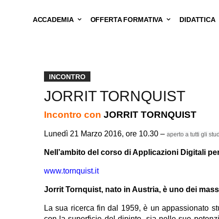
ACCADEMIA
OFFERTA FORMATIVA
DIDATTICA
INCONTRO
JORRIT TORNQUIST
Incontro con
JORRIT TORNQUIST
Lunedì 21 Marzo 2016, ore 10.30 –
aperto a tutti gli stu
Nell’ambito del corso di Applicazioni Digitali pe
www.tornquist.it
Jorrit Tornquist, nato in Austria, è uno dei massim
La sua ricerca fin dal 1959, è un appassionato stu
con la superficie del dipinto, sia nelle sue potenzi