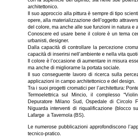
architettonico.
Il suo approccio alla pittura è sempre di tipo scient
opere, alla materializzazione dell’oggetto attraver
del colore, ma anche alle sue funzioni in natura e ag
Conoscere ed usare bene il colore è un tema centr
urbanisti, designer.
Dalla capacità di controllare la percezione crom
capacità di inserirsi nell’ambiente e nella vita quot
Il colore è l’occasione di aumentare in misura essen
ma anche di migliorarne la portata sociale.
Il suo conseguente lavoro di ricerca sulla percez
applicazioni in campo architettonico e del design.
Tra i suoi progetti cromatici per l’architettura: Po
Termoelettrica sul Mincio, il complesso “Violi
Depuratore Milano Sud, Ospedale di Circolo F
Niguarda interventi di riqualificazione (blocco s
Lafarge a Tavernola (BS).
Le numerose pubblicazioni approfondiscono l’appro
tecnico-pratico.