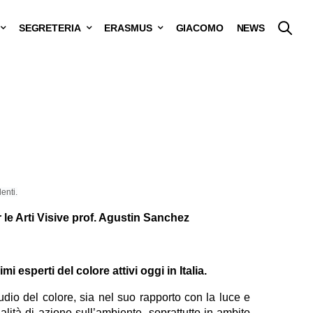
SEGRETERIA
ERASMUS
GIACOMO
NEWS
denti.
r le Arti Visive prof. Agustin Sanchez
i esperti del colore attivi oggi in Italia.
dio del colore, sia nel suo rapporto con la luce e
alità di azione sull’ambiente, soprattutto in ambito